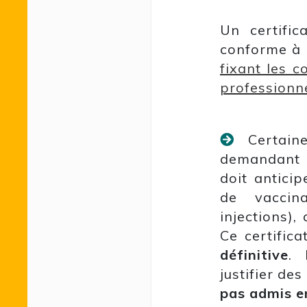
Un certific
conforme à
fixant les c
professionn
Certai
demandant 
doit anticip
de vaccin
injections),
Ce certific
définitive
. 
justifier de
pas admis e