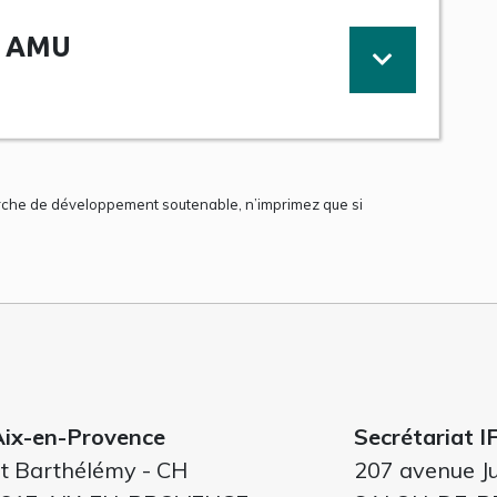
on AMU
rche de développement soutenable, n’imprimez que si
 Aix-en-Provence
Secrétariat I
it Barthélémy - CH
207 avenue Ju