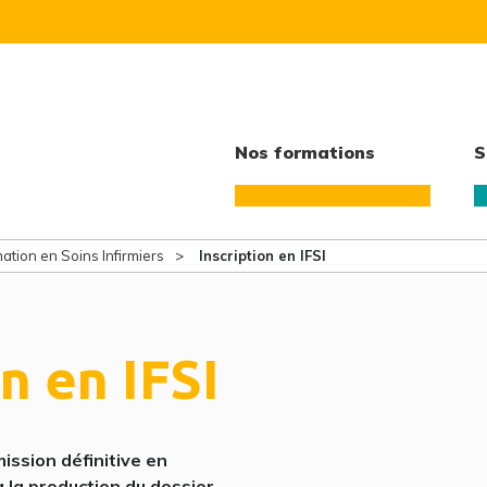
Nos formations
S
ation en Soins Infirmiers
Inscription en IFSI
n en IFSI
mission définitive en
 la production du dossier