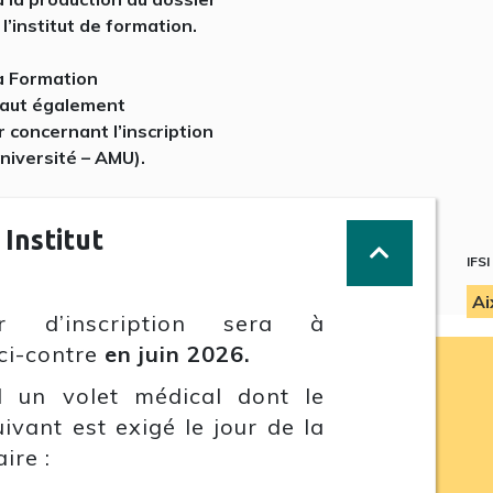
l’institut de formation.
la Formation
 faut également
r concernant l’inscription
Université – AMU).
 Institut
IFSI
Ai
r d’inscription sera à
ci-contre
en juin 2026.
d un volet médical dont le
vant est exigé le jour de la
ire :