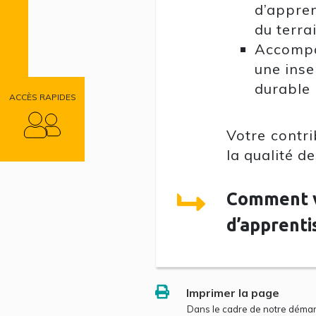
d’appren
du terra
Accompa
une inse
durable
ACCÈS RAPIDES
Votre contri
la qualité d
Comment v
d’apprenti
Imprimer la page
Dans le cadre de notre déma