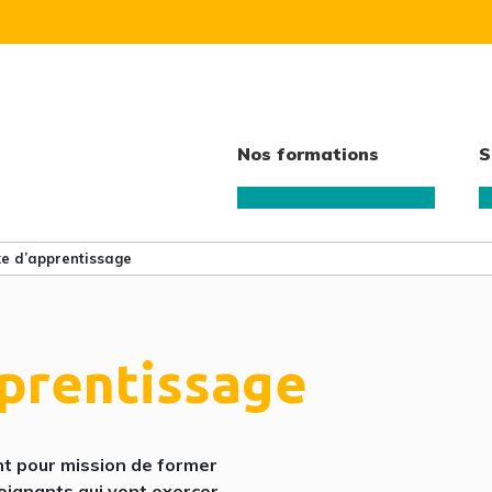
Nos formations
S
e d’apprentissage
pprentissage
nt pour mission de former
soignants qui vont exercer