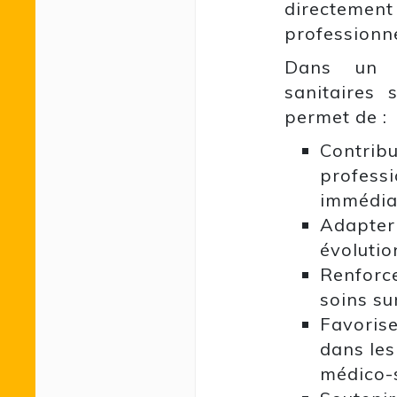
directeme
professionn
Dans un c
sanitaires 
permet de :
Contribu
professi
immédia
Adapter
évolutio
Renforce
soins sur
Favorise
dans les
médico-